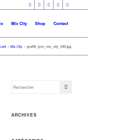
io
Mix City
Shop
Contact
ueil
/
Mix City
/
graffiti_lyon_mix_city_095.jpg
ARCHIVES