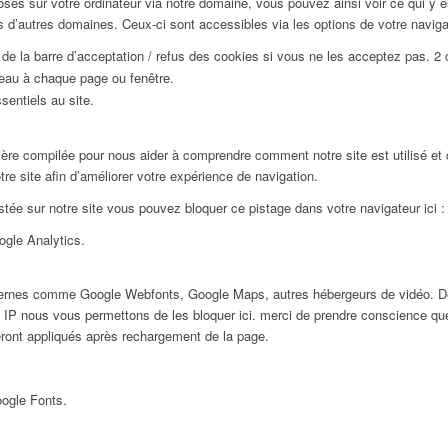
sés sur votre ordinateur via notre domaine, vous pouvez ainsi voir ce qui y 
 d’autres domaines. Ceux-ci sont accessibles via les options de votre naviga
e la barre d’acceptation / refus des cookies si vous ne les acceptez pas. 2
veau à chaque page ou fenêtre.
sentiels au site.
ière compilée pour nous aider à comprendre comment notre site est utilisé e
re site afin d’améliorer votre expérience de navigation.
stée sur notre site vous pouvez bloquer ce pistage dans votre navigateur ici :
oogle Analytics.
xternes comme Google Webfonts, Google Maps, autres hébergeurs de vidéo. De
P nous vous permettons de les bloquer ici. merci de prendre conscience que
eront appliqués après rechargement de la page.
oogle Fonts.