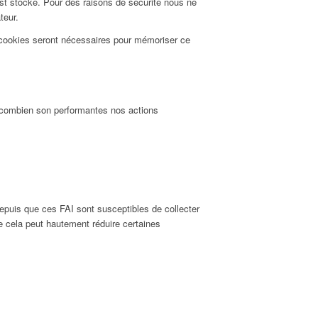
est stocké. Pour des raisons de sécurité nous ne
teur.
 cookies seront nécessaires pour mémoriser ce
t combien son performantes nos actions
puis que ces FAI sont susceptibles de collecter
 cela peut hautement réduire certaines