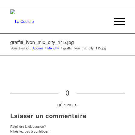
graffiti_lyon_mix_city_115.jpg
Vous êtes ici :
Accueil
/
Mix City
/
graffiti_lyon_mix_city_115.jpg
0
RÉPONSES
Laisser un commentaire
Rejoindre la discussion?
N’hésitez pas à contribuer !