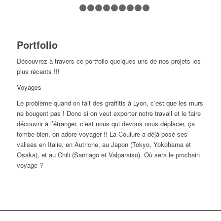
1
2
3
4
5
6
7
8
9
10
Portfolio
Découvrez à travers ce portfolio quelques uns de nos projets les
plus récents !!!
Voyages
Le problème quand on fait des graffitis à Lyon, c’est que les murs
ne bougent pas ! Donc si on veut exporter notre travail et le faire
découvrir à l’étranger, c’est nous qui devons nous déplacer, ça
tombe bien, on adore voyager !! La Coulure a déjà posé ses
valises en Italie, en Autriche, au Japon (Tokyo, Yokohama et
Osaka), et au Chili (Santiago et Valparaiso). Où sera le prochain
voyage ?